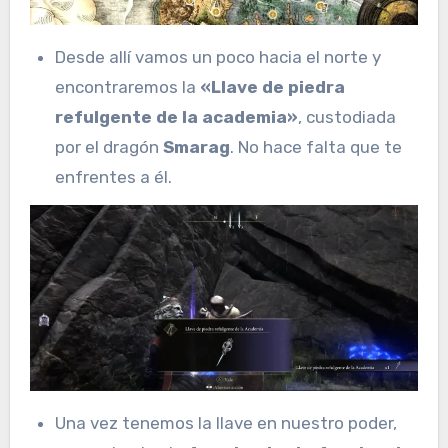
Desde allí vamos un poco hacia el norte y
encontraremos la
«Llave de piedra
refulgente de la academia»
, custodiada
por el dragón
Smarag
. No hace falta que te
enfrentes a él.
Una vez tenemos la llave en nuestro poder,