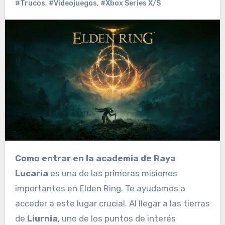
#Trucos
,
#Videojuegos
,
#Xbox Series X/S
Como entrar en la academia de Raya
Lucaria
es una de las primeras misiones
importantes en Elden Ring. Te ayudamos a
acceder a este lugar crucial. Al llegar a las tierras
de
Liurnia
, uno de los puntos de interés