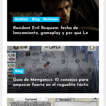
Análisis
Blog
Noticias
Resident Evil Requiem: fecha de
lanzamiento, gameplay y por qué Leon
vuelve a poner a la saga en modo
pánico
Blog
Guía de Mewgenics: 10 consejos para
empezar fuerte en el roguelite táctico
de gatos