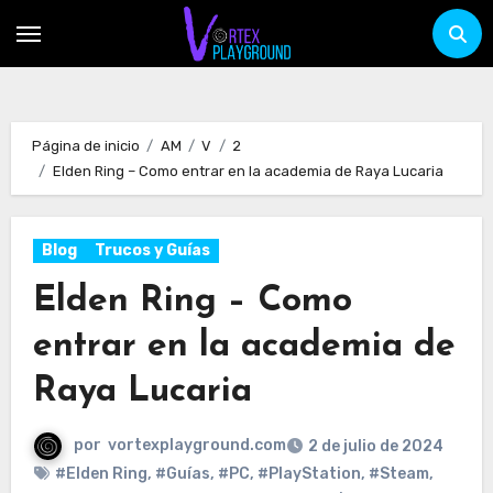
Ir
al
contenido
Página de inicio
AM
V
2
Elden Ring – Como entrar en la academia de Raya Lucaria
Blog
Trucos y Guías
Elden Ring – Como
entrar en la academia de
Raya Lucaria
por
vortexplayground.com
2 de julio de 2024
#Elden Ring
,
#Guías
,
#PC
,
#PlayStation
,
#Steam
,