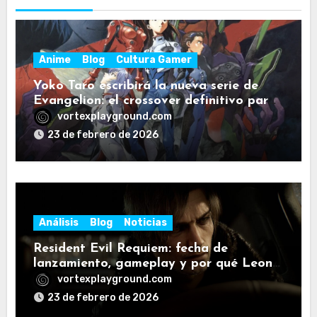
Anime
Blog
Cultura Gamer
Yoko Taro escribirá la nueva serie de
Evangelion: el crossover definitivo para
fans de NieR
vortexplayground.com
23 de febrero de 2026
Análisis
Blog
Noticias
Resident Evil Requiem: fecha de
lanzamiento, gameplay y por qué Leon
vuelve a poner a la saga en modo
vortexplayground.com
pánico
23 de febrero de 2026