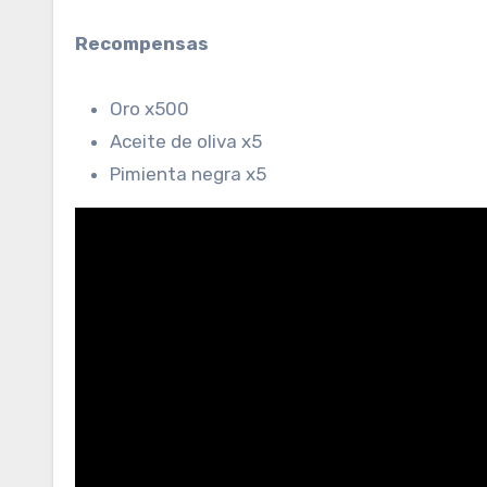
Recompensas
Oro x500
Aceite de oliva x5
Pimienta negra x5