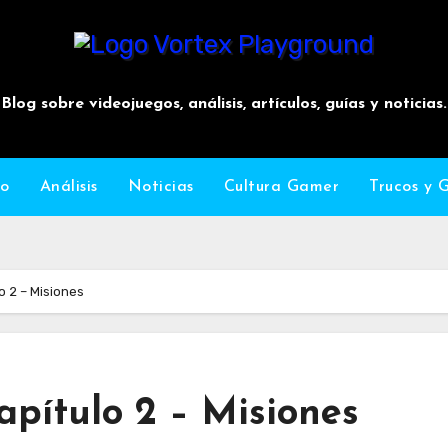
Vortex Playground
Blog sobre videojuegos, análisis, artículos, guías y noticias.
io
Análisis
Noticias
Cultura Gamer
Trucos y 
o 2 – Misiones
ítulo 2 – Misiones