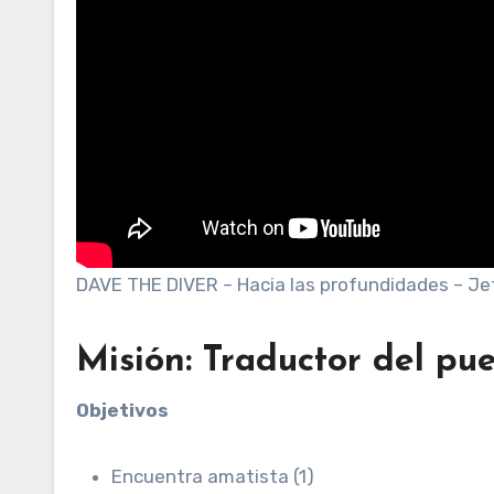
DAVE THE DIVER – Hacia las profundidades – J
Misión: Traductor del pu
Objetivos
Encuentra amatista (1)