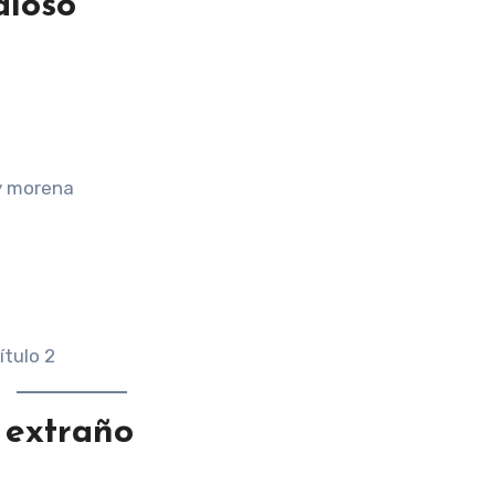
aloso
 y morena
l extraño