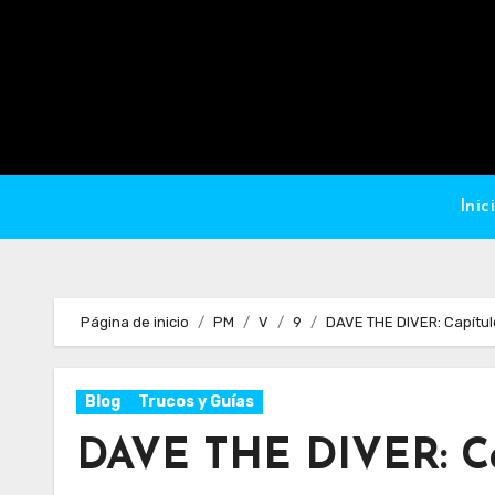
Ir
al
contenido
Inic
Página de inicio
PM
V
9
DAVE THE DIVER: Capítul
Blog
Trucos y Guías
DAVE THE DIVER: Cap