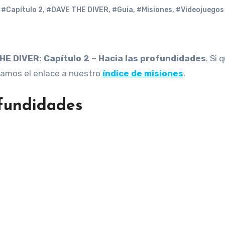
#Capítulo 2
,
#DAVE THE DIVER
,
#Guia
,
#Misiones
,
#Videojuegos
HE DIVER:
Capítulo 2 – Hacia las profundidades
. Si 
jamos el enlace a nuestro
índice de misiones
.
ofundidades