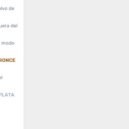
olvo de
uera del
l modo
RONCE
el
PLATA