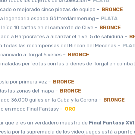
do todos los objetos de la colección –
PLATA
icado o mejorado cinco piezas de equipo –
BRONCE
 la legendaria espada Götterdämmerung –
PLATA
leído 10 cartas en el camarote de Clive –
BRONCE
do a Harpócrates a alcanzar el nivel 5 de sabiduría –
B
o todas las recompensas del Rincón del Mecenas –
PLA
cariciado a Torgal 5 veces –
BRONCE
imaladas perfectas con las órdenes de Torgal en comba
sía por primera vez –
BRONCE
das las zonas del mapa –
BRONCE
ado 36.000 guiles en la Cuba y la Corona –
BRONCE
go en modo Final Fantasy –
ORO
trar que eres un verdadero maestro de
Final Fantasy XVI
vesía por la supremacía de los videojuegos está a punto 