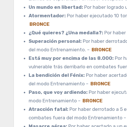
Un mundo en libertad:
Por haber logrado 
Atormentador:
Por haber ejecutado 10 t
BRONCE
¿Qué quieres? ¿Una medalla?:
Por haber 
Superación personal:
Por haber derrotad
del modo Entrenamiento. –
BRONCE
Está muy por encima de las 8.000:
Por h
vulnerable trás derribarlo en combates fuer
La bendición del Fénix:
Por haber acertad
del modo Entrenamiento –
BRONCE
Paso, que voy ardiendo:
Por haber ejecut
modo Entrenamiento –
BRONCE
Atracción fatal:
Por haber derrotado a 5 e
combates fuera del modo Entrenamiento 
Masacre aérea:
Por haber acertado a un en