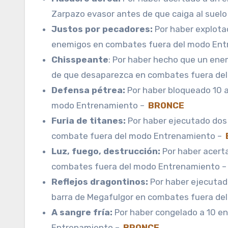
Zarpazo evasor antes de que caiga al sue
Justos por pecadores:
Por haber explotad
enemigos en combates fuera del modo En
Chisspeante
: Por haber hecho que un enem
de que desaparezca en combates fuera de
Defensa pétrea:
Por haber bloqueado 10 
modo Entrenamiento –
BRONCE
Furia de titanes:
Por haber ejecutado dos 
combate fuera del modo Entrenamiento –
Luz, fuego, destrucción:
Por haber acerta
combates fuera del modo Entrenamiento 
Reflejos dragontinos:
Por haber ejecutado
barra de Megafulgor en combates fuera de
A sangre fría:
Por haber congelado a 10 en
Entrenamiento –
BRONCE