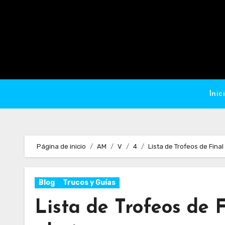
Ir
al
contenido
Inic
Página de inicio
AM
V
4
Lista de Trofeos de Final
Blog
Trucos y Guías
Lista de Trofeos de F