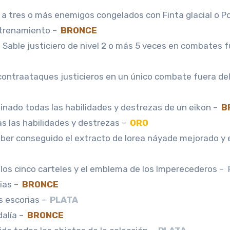
 a tres o más enemigos congelados con Finta glacial o P
trenamiento –
BRONCE
Sable justiciero de nivel 2 o más 5 veces en combates f
contraataques justicieros en un único combate fuera de
nado todas las habilidades y destrezas de un eikon –
B
s las habilidades y destrezas –
ORO
ber conseguido el extracto de lorea náyade mejorado y 
los cinco carteles y el emblema de los Imperecederos –
ias –
BRONCE
s escorias –
PLATA
alía –
BRONCE