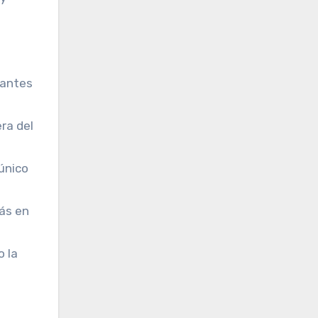
 antes
ra del
único
más en
o la