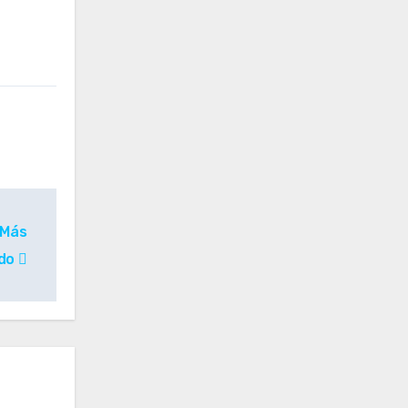
 Más
ado