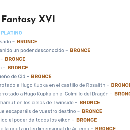
l Fantasy XVI
PLATINO
asado –
BRONCE
enido un poder desconocido –
BRONCE
 –
BRONCE
o –
BRONCE
ueño de Cid –
BRONCE
rotado a Hugo Kupka en el castillo de Rosalith –
BRONC
rrotado a Hugo Kupka en el Colmillo del Dragón –
BRON
hamut en los cielos de Twinside –
BRONCE
que escaparéis de vuestro destino –
BRONCE
do el poder de todos los eikon –
BRONCE
e la grieta interdimensional de Artema –
BRONCE