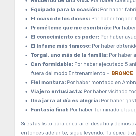
Recuerdo de una vida:
Por haber consegui
Equipado para la ocasión:
Por haber fabr
El ocaso de los dioses:
Por haber forjado
Prométeme que me escribirás:
Por haber 
El conocimiento es poder:
Por haber ayuda
El infame más famoso:
Por haber obtenid
Torgal, uno más de la familia:
Por haber a
Can formidable:
Por haber ejecutado 5 an
fuera del modo Entrenamiento –
BRONCE
Fiel montura:
Por haber montado en Ambro
Viajero entusiasta:
Por haber visitado to
Una jarra al día es alegría:
Por haber gast
Fantasía final:
Por haber terminado el jue
Si estás listo para encarar el desafío y demos
entonces adelante, sigue leyendo. Tu épica tra