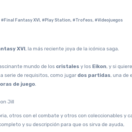
#Final Fantasy XVI
,
#Play Station
,
#Trofeos
,
#Videojuegos
antasy XVI
, la más reciente joya de la icónica saga.
ascinante mundo de los
cristales
y los
Eikon
, y si quier
a serie de requisitos, como jugar
dos partidas
, una de 
oras de juego
.
ria, otros con el combate y otros con coleccionables y c
 completo y su descripción para que os sirva de ayuda,