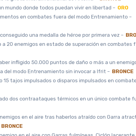
un mundo donde todos puedan vivir en libertad –
ORO
ormentos en combates fuera del modo Entrenamiento –
conseguido una medalla de héroe por primera vez –
BR
o a 20 enemigos en estado de superación en combates 
aber infligido 50.000 puntos de daño o más a un enemig
a del modo Entrenamiento sin invocar a Ifrit –
BRONCE
o 15 tajos impulsados o disparos impulsados en combat
ado dos contraataques térmicos en un único combate fu
nemigos en el aire tras haberlos atraído con Garra atract
–
BRONCE
emigo en el aire con Garras fulmíneas, Ciclón lacerante