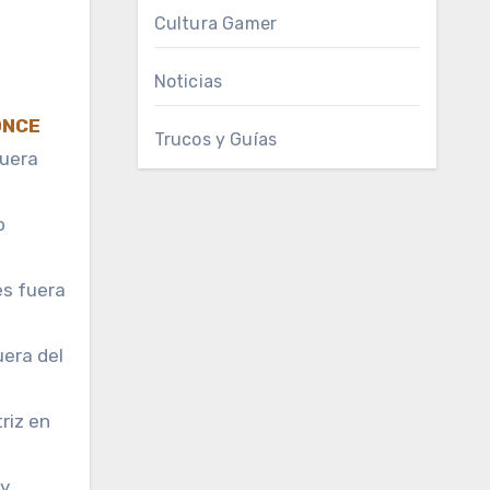
Cultura Gamer
Noticias
ONCE
Trucos y Guías
fuera
o
es fuera
era del
riz en
 y