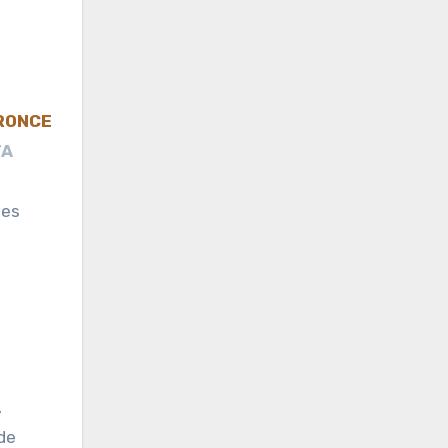
RONCE
TA
tes
,
de