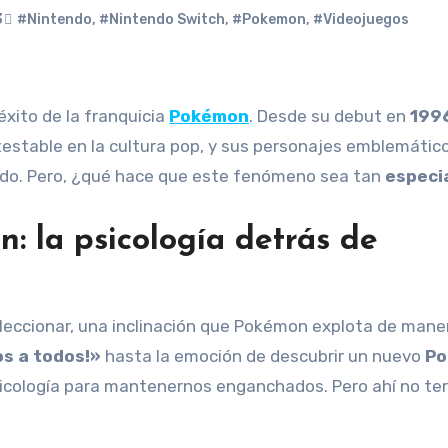
3
#Nintendo
,
#Nintendo Switch
,
#Pokemon
,
#Videojuegos
 éxito de la franquicia
Pokémon
. Desde su debut en
199
estable en la cultura pop, y sus personajes emblemático
ndo. Pero, ¿qué hace que este fenómeno sea tan
especi
: la psicología detrás de
eccionar, una inclinación que Pokémon explota de mane
os a todos!»
hasta la emoción de descubrir un nuevo
Po
psicología para mantenernos enganchados. Pero ahí no te