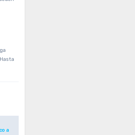
aga
 ¡Hasta
co a