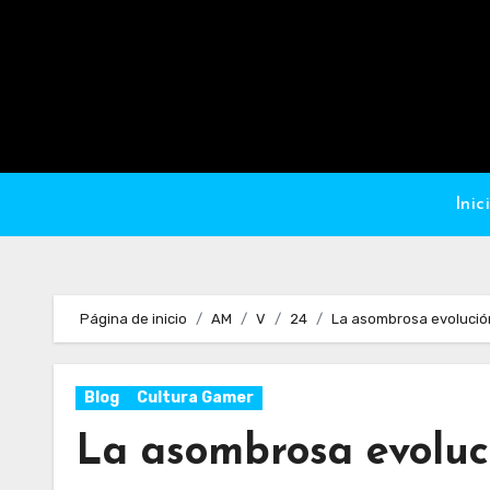
Ir
al
contenido
Inic
Página de inicio
AM
V
24
La asombrosa evolució
Blog
Cultura Gamer
La asombrosa evoluc