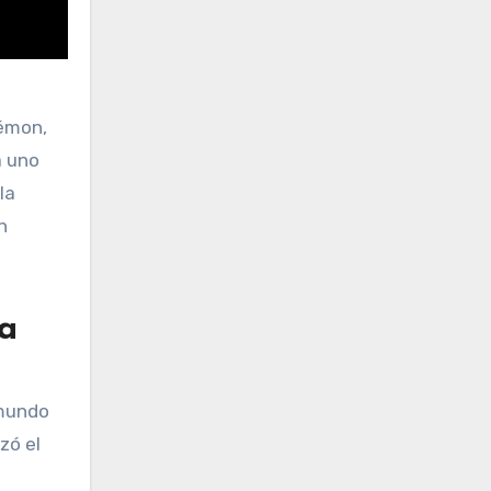
émon,
a uno
 la
n
a
mundo
zó el