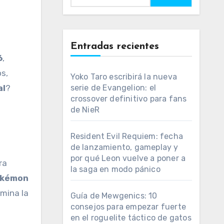
Entradas recientes
6
,
s,
Yoko Taro escribirá la nueva
al
?
serie de Evangelion: el
crossover definitivo para fans
de NieR
Resident Evil Requiem: fecha
de lanzamiento, gameplay y
por qué Leon vuelve a poner a
ra
la saga en modo pánico
kémon
rmina la
Guía de Mewgenics: 10
consejos para empezar fuerte
en el roguelite táctico de gatos