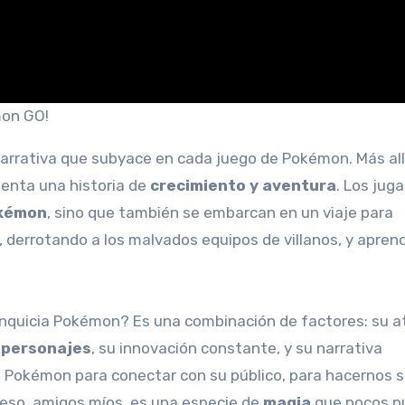
mon GO!
narrativa que subyace en cada juego de Pokémon. Más all
uenta una historia de
crecimiento y aventura
. Los jug
okémon
, sino que también se embarcan en un viaje para
, derrotando a los malvados equipos de villanos, y apren
ranquicia Pokémon? Es una combinación de factores: su a
 personajes
, su innovación constante, y su narrativa
de Pokémon para conectar con su público, para hacernos s
 eso, amigos míos, es una especie de
magia
que pocos 