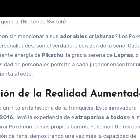
 general (Nintendo Switch)
émon sin mencionar a sus
adorables criaturas
? Los Pok
rsonalidades, son el verdadero corazón de la serie. Cad
peante energía de
Pikachu
, la gracia serena de
Lapras
, o
ersidad de personajes permite a cada jugador encontrar u
sienta afecto.
ción de la Realidad Aumentad
un hito en la historia de la franquicia. Esta innovadora
 2016
, llevó la experiencia de
«atraparlos a todos»
al 
urar Pokémon en sus propios barrios. Pokémon Go revitali
ación de fans, demostrando una vez más la capacidad de