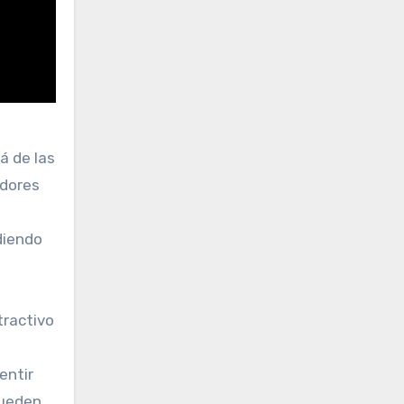
á de las
adores
diendo
tractivo
entir
pueden