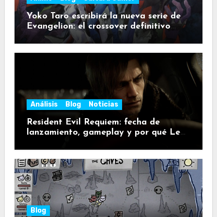
Yoko Taro escribirá la nueva serie de
Evangelion: el crossover definitivo
para fans de NieR
Análisis
Blog
Noticias
Resident Evil Requiem: fecha de
lanzamiento, gameplay y por qué Leon
vuelve a poner a la saga en modo
pánico
Blog