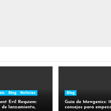
sis
Blog
Noticias
Blog
ent Evil Requiem:
Guía de Mewgenics: 1
 de lanzamiento,
consejos para empez