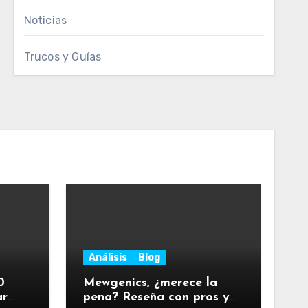
Noticias
Trucos y Guías
Análisis
Blog
0
Mewgenics, ¿merece la
ar
pena? Reseña con pros y