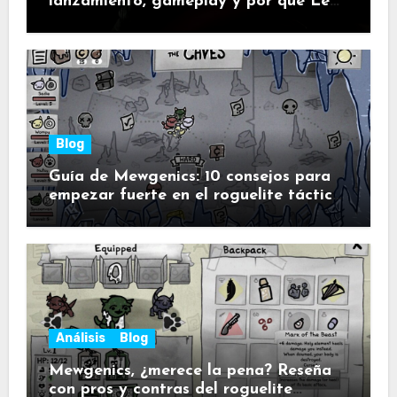
lanzamiento, gameplay y por qué Leon
vuelve a poner a la saga en modo
pánico
Blog
Guía de Mewgenics: 10 consejos para
empezar fuerte en el roguelite táctico
de gatos
Análisis
Blog
Mewgenics, ¿merece la pena? Reseña
con pros y contras del roguelite