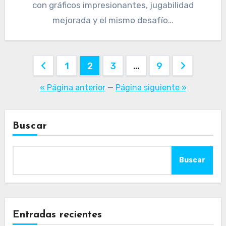
con gráficos impresionantes, jugabilidad
mejorada y el mismo desafío…
Paginación
1
2
3
…
9
de
« Página anterior
—
Página siguiente »
entradas
Buscar
Buscar
Entradas recientes